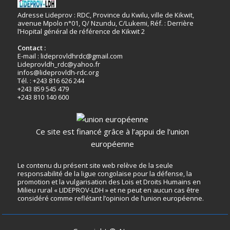
Adresse Lideprov : RDC, Province du Kwilu, ville de Kikwit,
avenue Mpolo n°01, Q/ Nzundu, C/Lukemi, Réf. : Derrière
l’Hopital général de référence de Kikwit 2
Contact :
E-mail : lideprovldhrdc@gmail.com
Lideprovldh_rdc@yahoo.fr
infos@lideprovldh-rdc.org
Tél. : +243 816 626 244
+243 859 545 479
+243 810 140 600
Ce site est financé grâce à l’appui de l’union
européenne
Le contenu du présent site web relève de la seule
responsabilité de la ligue congolaise pour la défense, la
promotion et la vulgarisation des Lois et Droits Humains en
Milieu rural « LIDEPROV-LDH » et ne peut en aucun cas être
considéré comme reflétant l’opinion de l’union européenne.