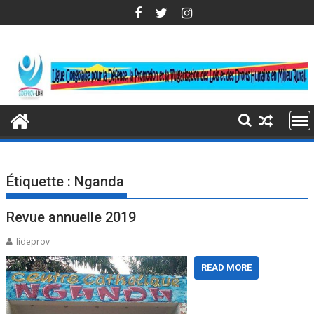
Skip
to
content
Étiquette :
Nganda
Revue annuelle 2019
lideprov
READ MORE