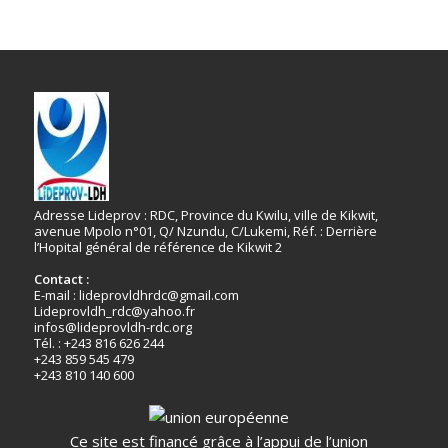
Adresse Lideprov : RDC, Province du Kwilu, ville de Kikwit,
avenue Mpolo n°01, Q/ Nzundu, C/Lukemi, Réf. : Derrière
l’Hopital général de référence de Kikwit 2
Contact :
E-mail : lideprovldhrdc@gmail.com
Lideprovldh_rdc@yahoo.fr
infos@lideprovldh-rdc.org
Tél. : +243 816 626 244
+243 859 545 479
+243 810 140 600
Ce site est financé grâce à l’appui de l’union